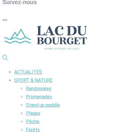
Suivez-nous
ACTUALITÉS
SPORT & NATURE
Randonnées
Promenades
Stand up paddle
Plages
Pêche
Forêts