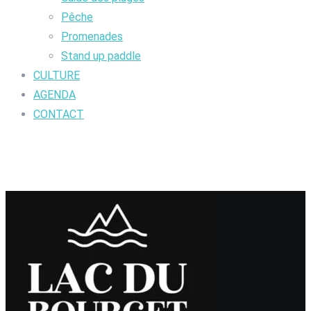
Pêche
Promenades
Stand up paddle
CULTURE
AGENDA
CONTACT