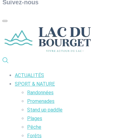
Suivez-nous
ACTUALITÉS
SPORT & NATURE
Randonnées
Promenades
Stand up paddle
Plages
Pêche
Forêts