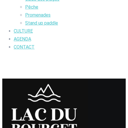
Pêche
Promenades
Stand up paddle
CULTURE
AGENDA
CONTACT