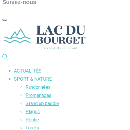
Suivez-nous
ACTUALITÉS
SPORT & NATURE
Randonnées
Promenades
Stand up paddle
Plages
Pêche
Forêts