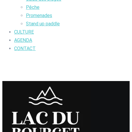
Pêche
Promenades
Stand up paddle
CULTURE
AGENDA
CONTACT