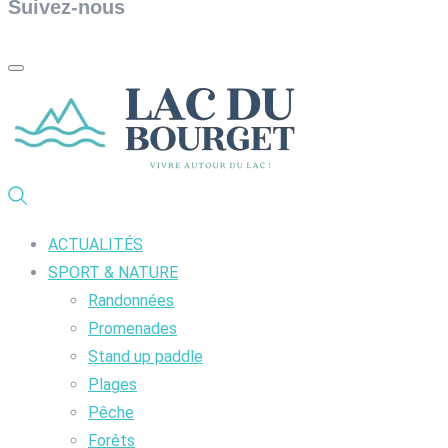
Suivez-nous
ACTUALITÉS
SPORT & NATURE
Randonnées
Promenades
Stand up paddle
Plages
Pêche
Forêts