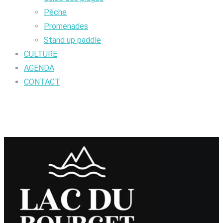
Pêche
Promenades
Stand up paddle
CULTURE
AGENDA
CONTACT