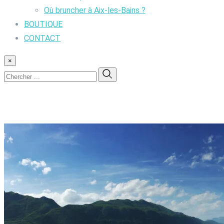
Où bruncher à Aix-les-Bains ?
BOUTIQUE
CONTACT
×