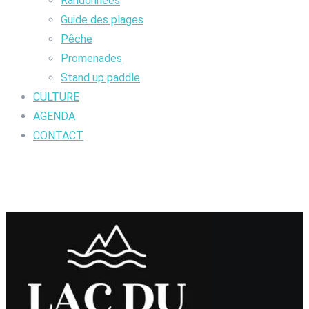
Randonnées
Guide des plages
Pêche
Promenades
Stand up paddle
CULTURE
AGENDA
CONTACT