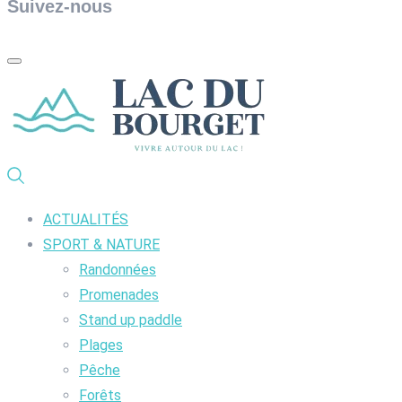
Suivez-nous
ACTUALITÉS
SPORT & NATURE
Randonnées
Promenades
Stand up paddle
Plages
Pêche
Forêts