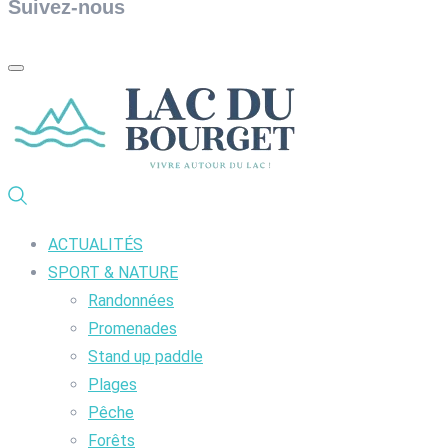
Suivez-nous
ACTUALITÉS
SPORT & NATURE
Randonnées
Promenades
Stand up paddle
Plages
Pêche
Forêts