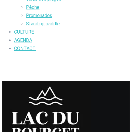
Pêche
Promenades
Stand up paddle
CULTURE
AGENDA
CONTACT