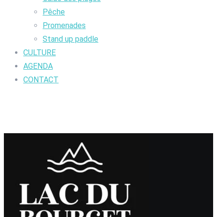
Pêche
Promenades
Stand up paddle
CULTURE
AGENDA
CONTACT