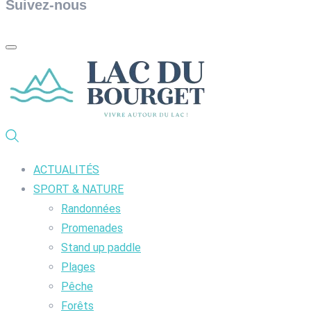
Suivez-nous
ACTUALITÉS
SPORT & NATURE
Randonnées
Promenades
Stand up paddle
Plages
Pêche
Forêts