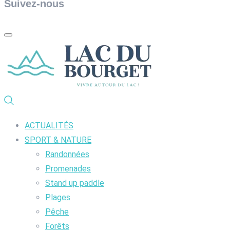
Suivez-nous
ACTUALITÉS
SPORT & NATURE
Randonnées
Promenades
Stand up paddle
Plages
Pêche
Forêts