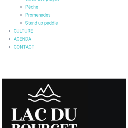
Pêche
Promenades
Stand up paddle
CULTURE
AGENDA
CONTACT