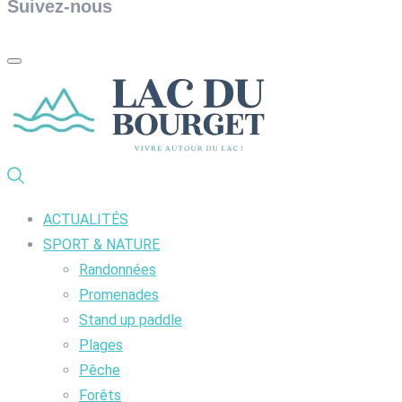
Suivez-nous
ACTUALITÉS
SPORT & NATURE
Randonnées
Promenades
Stand up paddle
Plages
Pêche
Forêts