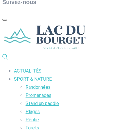
Suivez-nous
ACTUALITÉS
SPORT & NATURE
Randonnées
Promenades
Stand up paddle
Plages
Pêche
Forêts