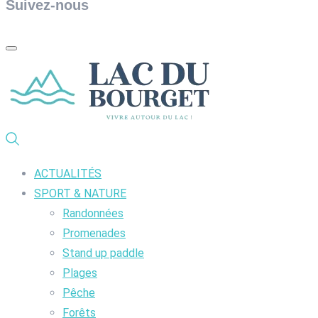
Suivez-nous
ACTUALITÉS
SPORT & NATURE
Randonnées
Promenades
Stand up paddle
Plages
Pêche
Forêts