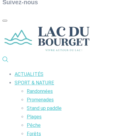
Suivez-nous
ACTUALITÉS
SPORT & NATURE
Randonnées
Promenades
Stand up paddle
Plages
Pêche
Forêts