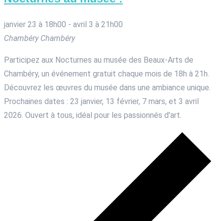
janvier 23 à 18h00
-
avril 3 à 21h00
Chambéry
Chambéry
Participez aux Nocturnes au musée des Beaux-Arts de
Chambéry, un événement gratuit chaque mois de 18h à 21h.
Découvrez les œuvres du musée dans une ambiance unique.
Prochaines dates : 23 janvier, 13 février, 7 mars, et 3 avril
2026. Ouvert à tous, idéal pour les passionnés d'art.