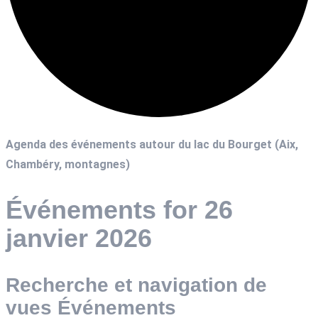
Agenda des événements autour du lac du Bourget (Aix,
Chambéry, montagnes)
Événements for 26
janvier 2026
Recherche et navigation de
vues Événements