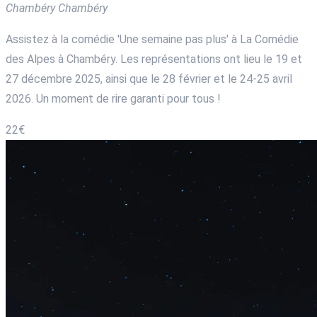
Chambéry
Chambéry
Assistez à la comédie 'Une semaine pas plus' à La Comédie
des Alpes à Chambéry. Les représentations ont lieu le 19 et
27 décembre 2025, ainsi que le 28 février et le 24-25 avril
2026. Un moment de rire garanti pour tous !
22€