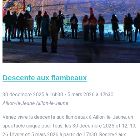
Descente aux flambeaux
30 décembre 2025 à 16h30
-
5 mars 2026 à 17h30
Aillon-le-Jeune
Aillon-le-Jeune
Venez vivre la descente aux flambeaux à Aillon-le-Jeune, un
spectacle unique pour tous, les 30 décembre 2025 et 12, 19,
26 février et 5 mars 2026 à partir de 17h30. Réservé aux