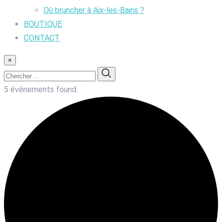
Où bruncher à Aix-les-Bains ?
BOUTIQUE
CONTACT
×
5 événements found.