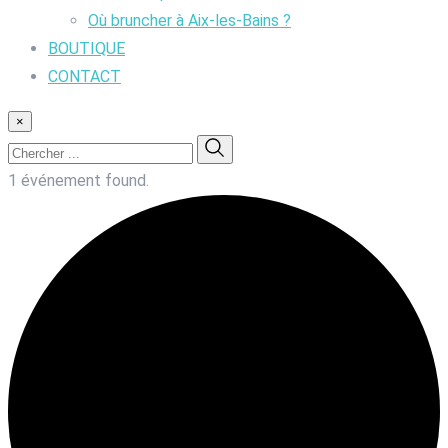
Où bruncher à Aix-les-Bains ?
BOUTIQUE
CONTACT
×
1 événement found.