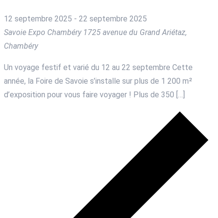
12 septembre 2025
-
22 septembre 2025
Savoie Expo Chambéry
1725 avenue du Grand Ariétaz,
Chambéry
Un voyage festif et varié du 12 au 22 septembre Cette
année, la Foire de Savoie s’installe sur plus de 1 200 m²
d’exposition pour vous faire voyager ! Plus de 350 […]