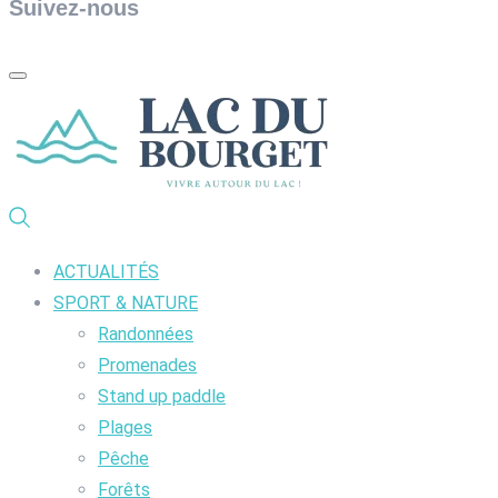
Suivez-nous
ACTUALITÉS
SPORT & NATURE
Randonnées
Promenades
Stand up paddle
Plages
Pêche
Forêts