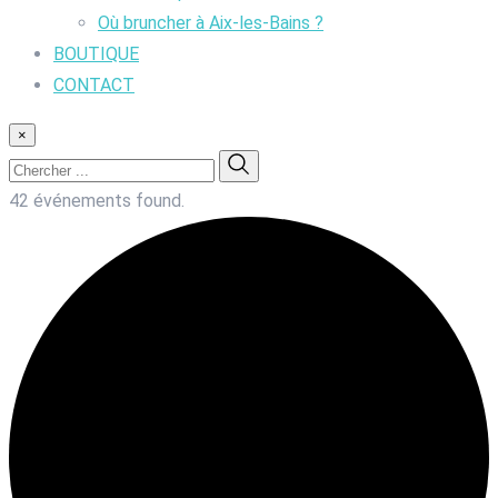
Où bruncher à Aix-les-Bains ?
BOUTIQUE
CONTACT
×
42 événements found.