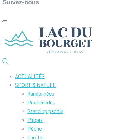
Suivez-nous
ACTUALITÉS
SPORT & NATURE
Randonnées
Promenades
Stand up paddle
Plages
Pêche
Forêts