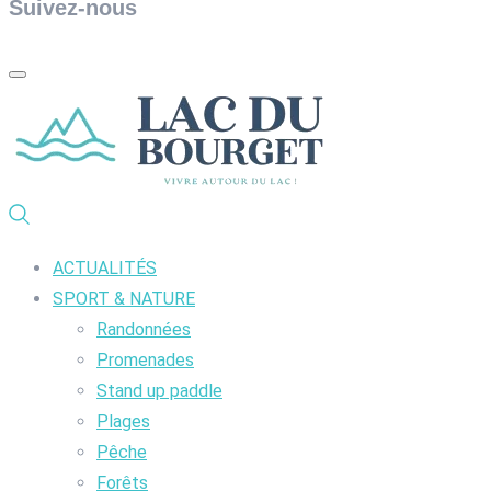
Suivez-nous
ACTUALITÉS
SPORT & NATURE
Randonnées
Promenades
Stand up paddle
Plages
Pêche
Forêts