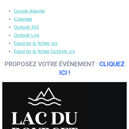
Google Agenda
iCalendar
Outlook 365
Outlook Live
Exporter le fichier .ics
Exporter le fichier Outlook .ics
PROPOSEZ VOTRE ÉVÉNEMENT :
CLIQUEZ
ICI !