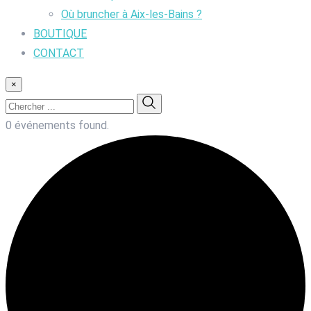
Où bruncher à Aix-les-Bains ?
BOUTIQUE
CONTACT
×
0 événements found.