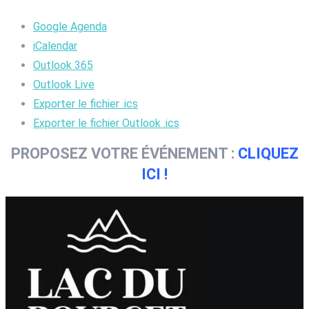
Google Agenda
iCalendar
Outlook 365
Outlook Live
Exporter le fichier .ics
Exporter le fichier Outlook .ics
PROPOSEZ VOTRE ÉVÉNEMENT :
CLIQUEZ
ICI !