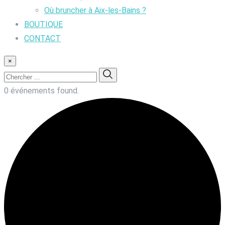
Où bruncher à Aix-les-Bains ?
BOUTIQUE
CONTACT
×
0 événements found.