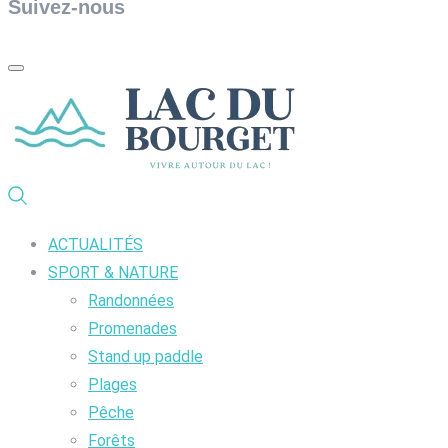
Suivez-nous
ACTUALITÉS
SPORT & NATURE
Randonnées
Promenades
Stand up paddle
Plages
Pêche
Forêts