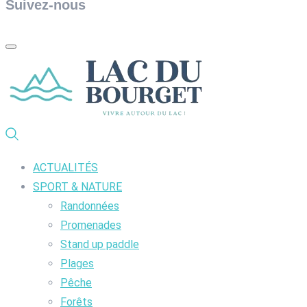
Suivez-nous
ACTUALITÉS
SPORT & NATURE
Randonnées
Promenades
Stand up paddle
Plages
Pêche
Forêts