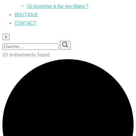
Où bruncher à Aix-les-Bains ?
BOUTIQUE
CONTACT
×
35 événements found.