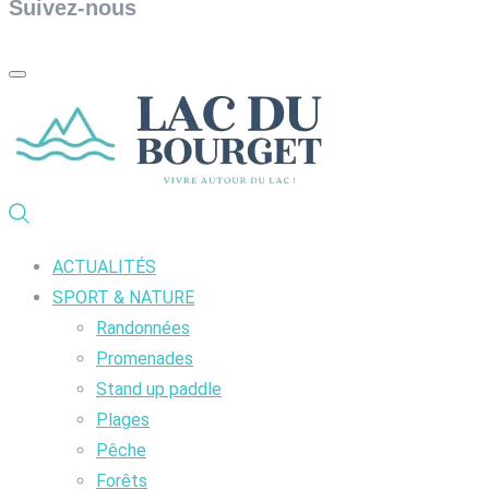
Suivez-nous
ACTUALITÉS
SPORT & NATURE
Randonnées
Promenades
Stand up paddle
Plages
Pêche
Forêts