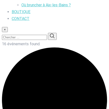
Où bruncher à Aix-les-Bains ?
BOUTIQUE
CONTACT
×
16 événements found.