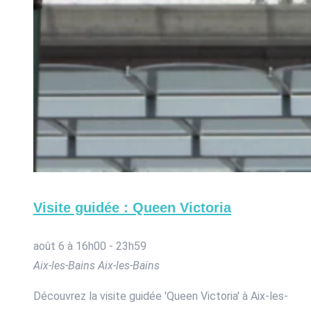
Visite guidée : Queen Victoria
août 6 à 16h00
-
23h59
Aix-les-Bains
Aix-les-Bains
Découvrez la visite guidée 'Queen Victoria' à Aix-les-