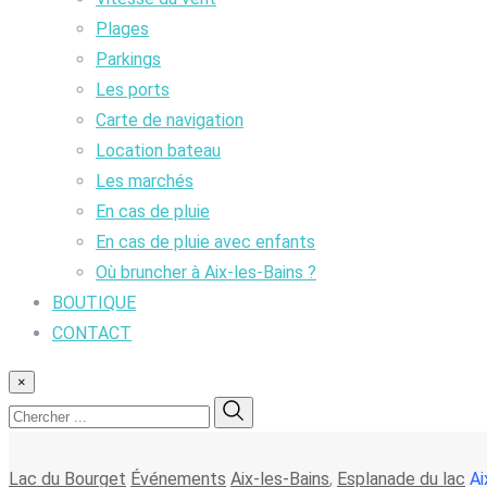
Plages
Parkings
Les ports
Carte de navigation
Location bateau
Les marchés
En cas de pluie
En cas de pluie avec enfants
Où bruncher à Aix-les-Bains ?
BOUTIQUE
CONTACT
×
Lac du Bourget
Événements
Aix-les-Bains
,
Esplanade du lac
Ai