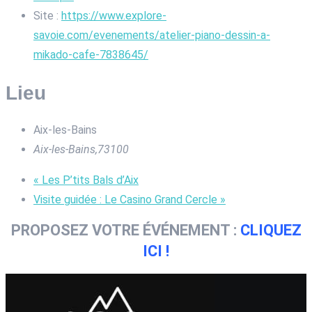
Site :
https://www.explore-
savoie.com/evenements/atelier-piano-dessin-a-
mikado-cafe-7838645/
Lieu
Aix-les-Bains
Aix-les-Bains
,
73100
«
Les P’tits Bals d’Aix
Visite guidée : Le Casino Grand Cercle
»
PROPOSEZ VOTRE ÉVÉNEMENT :
CLIQUEZ
ICI !