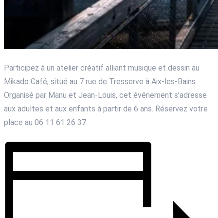
Participez à un atelier créatif alliant musique et dessin au
Mikado Café, situé au 7 rue de Tresserve à Aix-les-Bains.
Organisé par Manu et Jean-Louis, cet événement s’adresse
aux adultes et aux enfants à partir de 6 ans. Réservez votre
place au 06 11 61 26 37.