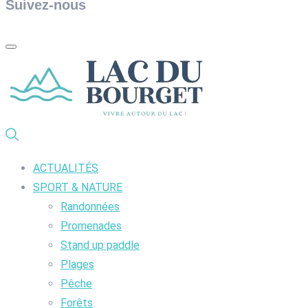
Suivez-nous
ACTUALITÉS
SPORT & NATURE
Randonnées
Promenades
Stand up paddle
Plages
Pêche
Forêts