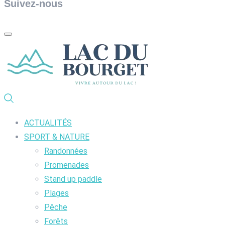
Suivez-nous
ACTUALITÉS
SPORT & NATURE
Randonnées
Promenades
Stand up paddle
Plages
Pêche
Forêts