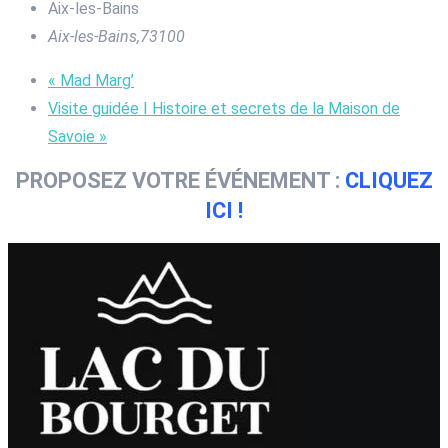
Aix-les-Bains
Aix-les-Bains
,
73100
«
Mad Marg’
Visite guidée I Histoire et secrets de la Maison de
Savoie
»
PROPOSEZ VOTRE ÉVÉNEMENT :
CLIQUEZ
ICI !