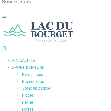
Suivez-nous
ACTUALITÉS
SPORT & NATURE
Randonnées
Promenades
Stand up paddle
Plages
Pêche
Forêts