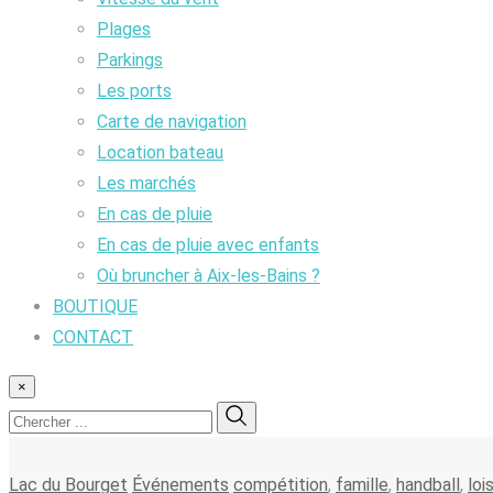
Plages
Parkings
Les ports
Carte de navigation
Location bateau
Les marchés
En cas de pluie
En cas de pluie avec enfants
Où bruncher à Aix-les-Bains ?
BOUTIQUE
CONTACT
×
Lac du Bourget
Événements
compétition
,
famille
,
handball
,
lois