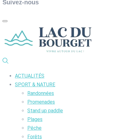
Suivez-nous
ACTUALITÉS
SPORT & NATURE
Randonnées
Promenades
Stand up paddle
Plages
Pêche
Forêts