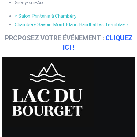
Grésy-sur-Aix
«
Salon Printania à Chambéry
Chambéry Savoie Mont Blanc Handball vs Tremblay
»
PROPOSEZ VOTRE ÉVÉNEMENT :
CLIQUEZ
ICI !