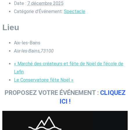
Date :
7 décembre 2025
Catégorie d’Événement:
Spectacle
Lieu
Aix-les-Bains
Aix-les-Bains
,
73100
«
Marché des créateurs et fête de Noël de l’école de
Lafin
Le Conservatoire fête Noël
»
PROPOSEZ VOTRE ÉVÉNEMENT :
CLIQUEZ
ICI !