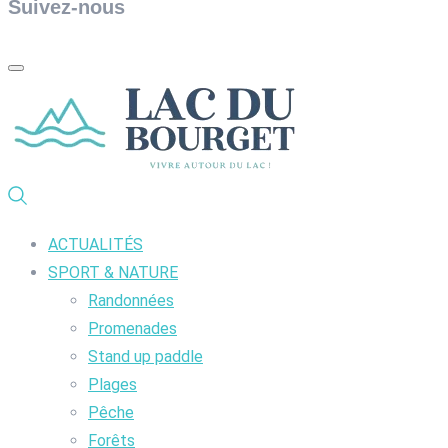
Suivez-nous
ACTUALITÉS
SPORT & NATURE
Randonnées
Promenades
Stand up paddle
Plages
Pêche
Forêts