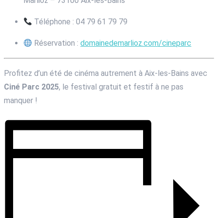
Marlioz – 73100 Aix-les-Bains
Téléphone : 04 79 61 79 79
Réservation :
domainedemarlioz.com/cineparc
Profitez d’un été de cinéma autrement à Aix-les-Bains avec
Ciné Parc 2025
, le festival gratuit et festif à ne pas
manquer !