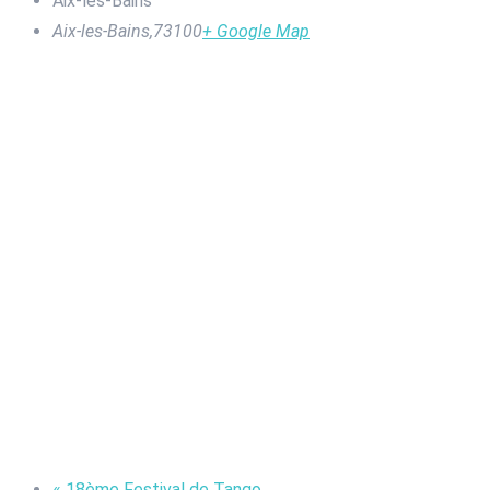
Aix-les-Bains
Aix-les-Bains
,
73100
+ Google Map
«
18ème Festival de Tango