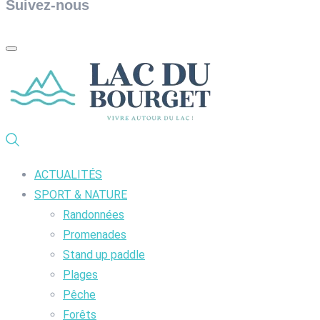
Suivez-nous
ACTUALITÉS
SPORT & NATURE
Randonnées
Promenades
Stand up paddle
Plages
Pêche
Forêts