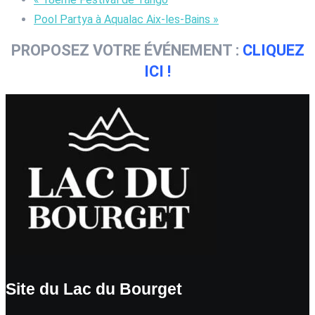
Pool Partya à Aqualac Aix-les-Bains
»
PROPOSEZ VOTRE ÉVÉNEMENT :
CLIQUEZ
ICI !
Site du Lac du Bourget