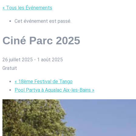
« Tous les Événements
Cet événement est passé.
Ciné Parc 2025
26 juillet 2025
-
1 août 2025
Gratuit
«
18ème Festival de Tango
Pool Partya à Aqualac Aix-les-Bains
»