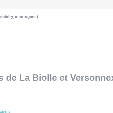
hambéry, montagnes)
 de La Biolle et Versonne
saire
»