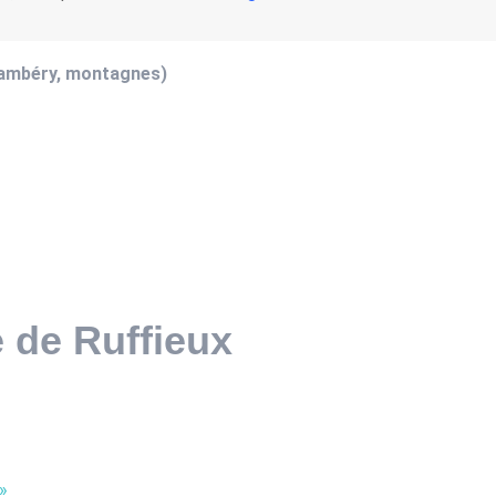
hambéry, montagnes)
e de Ruffieux
»