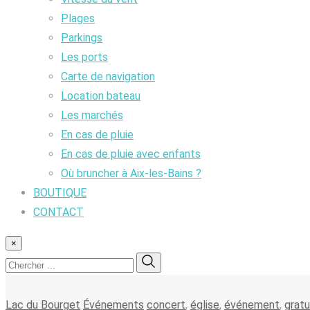
Plages
Parkings
Les ports
Carte de navigation
Location bateau
Les marchés
En cas de pluie
En cas de pluie avec enfants
Où bruncher à Aix-les-Bains ?
BOUTIQUE
CONTACT
×
Lac du Bourget
Événements
concert
,
église
,
événement
,
gratu