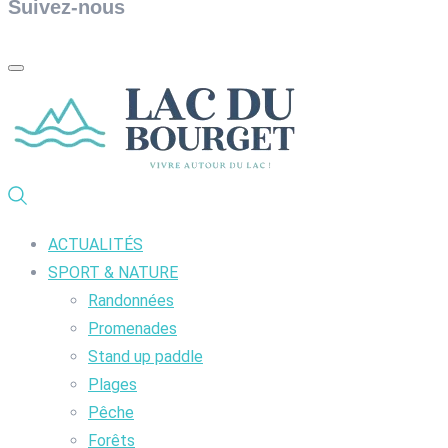
Suivez-nous
ACTUALITÉS
SPORT & NATURE
Randonnées
Promenades
Stand up paddle
Plages
Pêche
Forêts