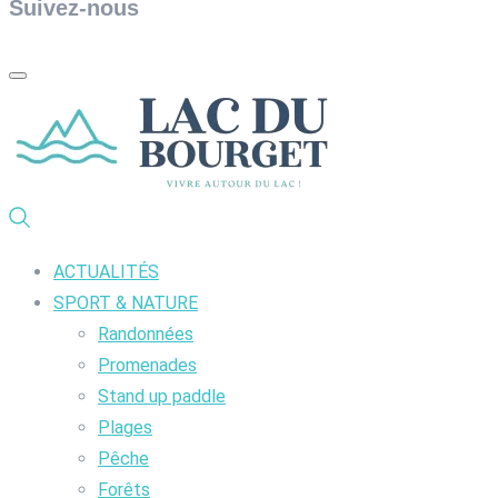
Suivez-nous
ACTUALITÉS
SPORT & NATURE
Randonnées
Promenades
Stand up paddle
Plages
Pêche
Forêts