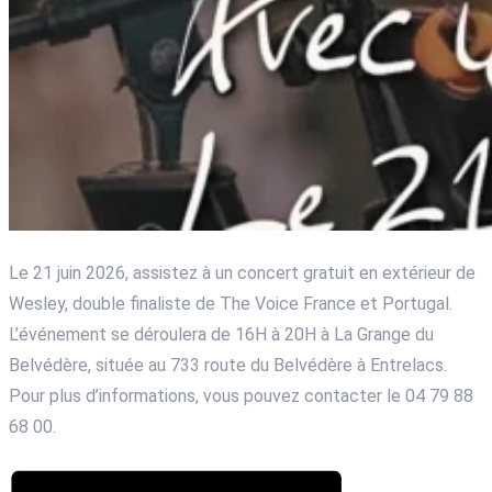
Le 21 juin 2026, assistez à un concert gratuit en extérieur de
Wesley, double finaliste de The Voice France et Portugal.
L’événement se déroulera de 16H à 20H à La Grange du
Belvédère, située au 733 route du Belvédère à Entrelacs.
Pour plus d’informations, vous pouvez contacter le 04 79 88
68 00.