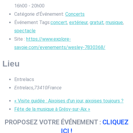
16h00 - 20h00
Catégorie d’Événement:
Concerts
Événement Tags:
concert
,
extérieur
,
gratuit
,
musique
,
spectacle
Site :
https://www.explore-
savoie.com/evenements/wesley-7830368/
Lieu
Entrelacs
Entrelacs
,
73410
France
«
Visite guidée : Aixoises d’un jour, aixoises toujours ?
Fête de la musique à Grésy-sur-Aix
»
PROPOSEZ VOTRE ÉVÉNEMENT :
CLIQUEZ
ICI !