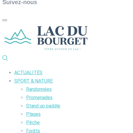
Suivez-nous
ACTUALITÉS
SPORT & NATURE
Randonnées
Promenades
Stand up paddle
Plages
Pêche
Forêts