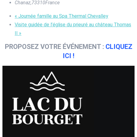
Chanaz
,
73310
France
«
Journée famille au Spa Thermal Chevalley
Visite guidée de l’église du prieuré au château Thomas
II
»
PROPOSEZ VOTRE ÉVÉNEMENT :
CLIQUEZ
ICI !