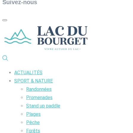
Suivez-nous
ACTUALITÉS
SPORT & NATURE
Randonnées
Promenades
Stand up paddle
Plages
Pêche
Forêts