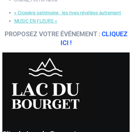
«
Croisière patrimoine : les rives révélées autrement
MUSIC EN FLEURS
»
PROPOSEZ VOTRE ÉVÉNEMENT :
CLIQUEZ
ICI !