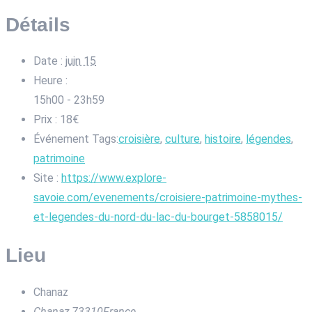
Détails
Date :
juin 15
Heure :
15h00 - 23h59
Prix :
18€
Événement Tags:
croisière
,
culture
,
histoire
,
légendes
,
patrimoine
Site :
https://www.explore-
savoie.com/evenements/croisiere-patrimoine-mythes-
et-legendes-du-nord-du-lac-du-bourget-5858015/
Lieu
Chanaz
Chanaz
,
73310
France