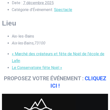
Date :
7 décembre 2025
Catégorie d’Événement:
Spectacle
Lieu
Aix-les-Bains
Aix-les-Bains
,
73100
«
Marché des créateurs et fête de Noël de l’école de
Lafin
Le Conservatoire fête Noël
»
PROPOSEZ VOTRE ÉVÉNEMENT :
CLIQUEZ
ICI !