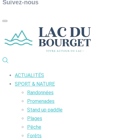
Suivez-nous
ACTUALITÉS
SPORT & NATURE
Randonnées
Promenades
Stand up paddle
Plages
Pêche
Forêts