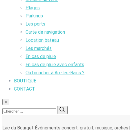
Plages
Parkings
Les ports
Carte de navigation
Location bateau
Les marchés
En cas de pluie
En cas de pluie avec enfants
Où bruncher à Aix-les-Bains ?
BOUTIQUE
CONTACT
×
Lac du Bourget
Événements
concert
,
gratuit
,
musique
,
orchest