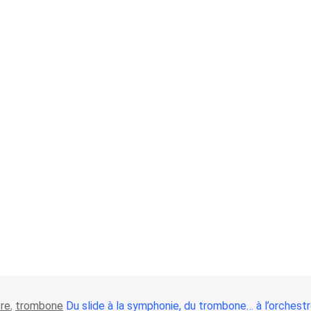
re
,
trombone
Du slide à la symphonie, du trombone… à l’orchest