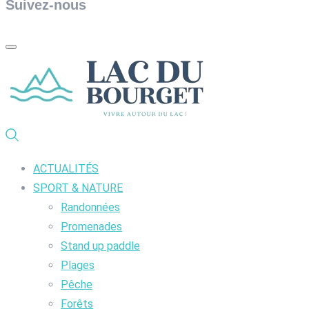
Suivez-nous
ACTUALITÉS
SPORT & NATURE
Randonnées
Promenades
Stand up paddle
Plages
Pêche
Forêts