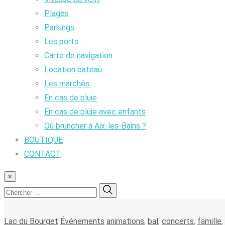
Plages
Parkings
Les ports
Carte de navigation
Location bateau
Les marchés
En cas de pluie
En cas de pluie avec enfants
Où bruncher à Aix-les-Bains ?
BOUTIQUE
CONTACT
×
Lac du Bourget
Événements
animations
,
bal
,
concerts
,
famille
,