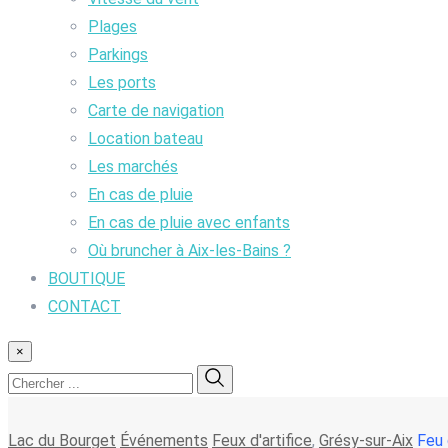
Plages
Parkings
Les ports
Carte de navigation
Location bateau
Les marchés
En cas de pluie
En cas de pluie avec enfants
Où bruncher à Aix-les-Bains ?
BOUTIQUE
CONTACT
×
Lac du Bourget
Événements
Feux d'artifice
,
Grésy-sur-Aix
Feu 