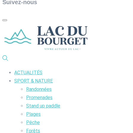
Suivez-nous
ACTUALITÉS
SPORT & NATURE
Randonnées
Promenades
Stand up paddle
Plages
Pêche
Forêts