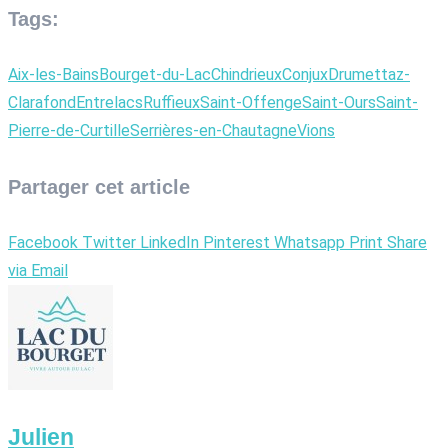
Tags:
Aix-les-Bains
Bourget-du-Lac
Chindrieux
Conjux
Drumettaz-
Clarafond
Entrelacs
Ruffieux
Saint-Offenge
Saint-Ours
Saint-
Pierre-de-Curtille
Serrières-en-Chautagne
Vions
Partager cet article
Facebook
Twitter
LinkedIn
Pinterest
Whatsapp
Print
Share
via Email
Julien