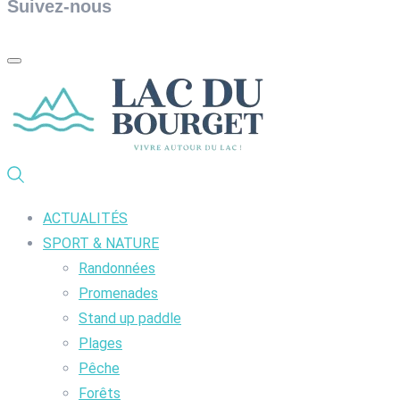
Suivez-nous
ACTUALITÉS
SPORT & NATURE
Randonnées
Promenades
Stand up paddle
Plages
Pêche
Forêts