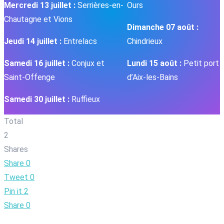
Mercredi 13 juillet :
Serrières-en-
Ours
Chautagne et Vions
Dimanche 07 août :
Jeudi 14 juillet :
Entrelacs
Chindrieux
Samedi 16 juillet :
Conjux et
Lundi 15 août :
Petit port
Saint-Offenge
d’Aix-les-Bains
Samedi 30 juillet :
Ruffieux
Total
2
Shares
Share
0
Tweet
0
Pin it
2
Share
0