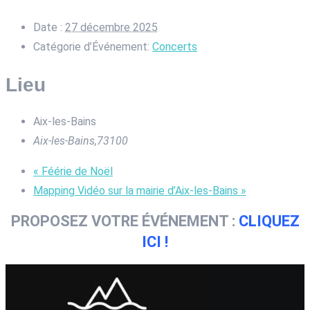
Date :
27 décembre 2025
Catégorie d’Événement:
Concerts
Lieu
Aix-les-Bains
Aix-les-Bains
,
73100
«
Féérie de Noël
Mapping Vidéo sur la mairie d’Aix-les-Bains
»
PROPOSEZ VOTRE ÉVÉNEMENT :
CLIQUEZ
ICI !