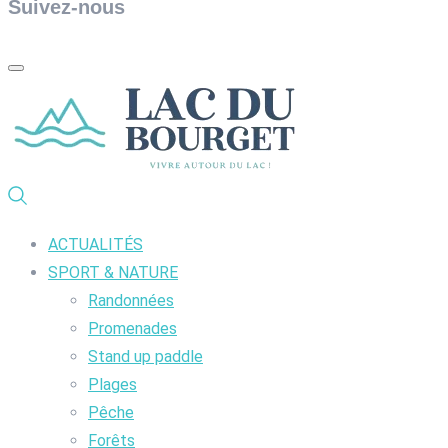
Suivez-nous
ACTUALITÉS
SPORT & NATURE
Randonnées
Promenades
Stand up paddle
Plages
Pêche
Forêts