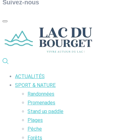
Suivez-nous
ACTUALITÉS
SPORT & NATURE
Randonnées
Promenades
Stand up paddle
Plages
Pêche
Forêts