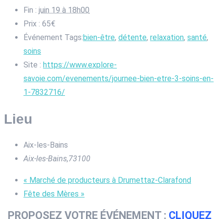
Fin :
juin 19 à 18h00
Prix :
65€
Événement Tags:
bien-être
,
détente
,
relaxation
,
santé
,
soins
Site :
https://www.explore-
savoie.com/evenements/journee-bien-etre-3-soins-en-
1-7832716/
Lieu
Aix-les-Bains
Aix-les-Bains
,
73100
«
Marché de producteurs à Drumettaz-Clarafond
Fête des Mères
»
PROPOSEZ VOTRE ÉVÉNEMENT :
CLIQUEZ