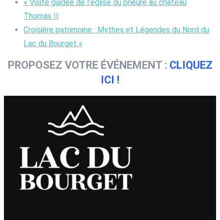
«
Visite guidée de l’église du prieuré au château
Thomas II
Croisière patrimoine : Mythes et Légendes du Nord du
Lac du Bourget
»
PROPOSEZ VOTRE ÉVÉNEMENT :
CLIQUEZ
ICI !