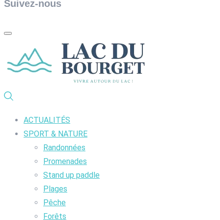
Suivez-nous
ACTUALITÉS
SPORT & NATURE
Randonnées
Promenades
Stand up paddle
Plages
Pêche
Forêts