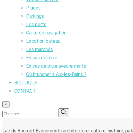
Plages
Parkings
Les ports
Carte de navigation
Location bateau
Les marchés
En cas de pluie
En cas de pluie avec enfants
Où bruncher à Aix-les-Bains ?
BOUTIQUE
CONTACT
×
Lac du Bourget
Événements
architecture
,
culture
,
histoire
,
pat