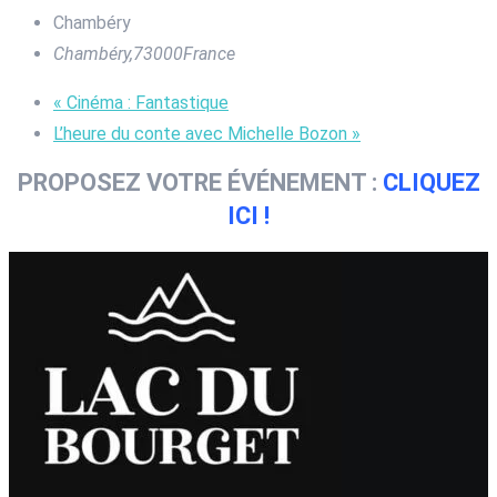
Chambéry
Chambéry
,
73000
France
«
Cinéma : Fantastique
L’heure du conte avec Michelle Bozon
»
PROPOSEZ VOTRE ÉVÉNEMENT :
CLIQUEZ
ICI !