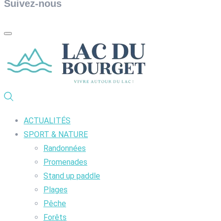
Suivez-nous
ACTUALITÉS
SPORT & NATURE
Randonnées
Promenades
Stand up paddle
Plages
Pêche
Forêts