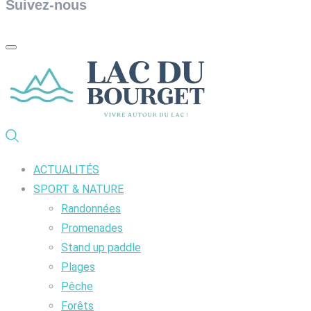
Suivez-nous
ACTUALITÉS
SPORT & NATURE
Randonnées
Promenades
Stand up paddle
Plages
Pêche
Forêts