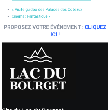
«
Visite guidée des Palaces des Coteaux
Cinéma : Fantastique
»
PROPOSEZ VOTRE ÉVÉNEMENT :
CLIQUEZ
ICI !