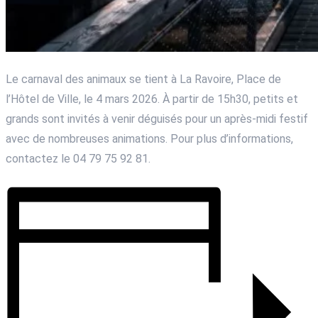
Le carnaval des animaux se tient à La Ravoire, Place de
l’Hôtel de Ville, le 4 mars 2026. À partir de 15h30, petits et
grands sont invités à venir déguisés pour un après-midi festif
avec de nombreuses animations. Pour plus d’informations,
contactez le 04 79 75 92 81.