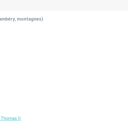
hambéry, montagnes)
u Thomas II