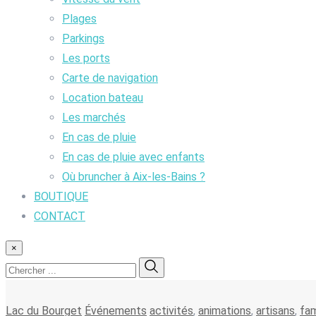
Plages
Parkings
Les ports
Carte de navigation
Location bateau
Les marchés
En cas de pluie
En cas de pluie avec enfants
Où bruncher à Aix-les-Bains ?
BOUTIQUE
CONTACT
×
Lac du Bourget
Événements
activités
,
animations
,
artisans
,
fam