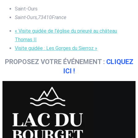
Saint-Ours
Saint-Ours
,
73410
France
«
Visite guidée de l’église du prieuré au château
Thomas II
Visite guidée : Les Gorges du Sierroz
»
PROPOSEZ VOTRE ÉVÉNEMENT :
CLIQUEZ
ICI !