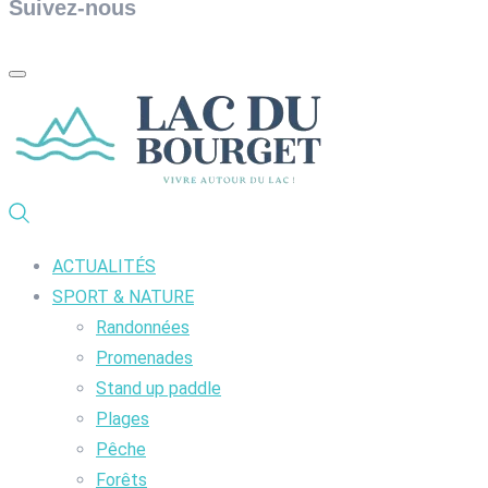
Suivez-nous
ACTUALITÉS
SPORT & NATURE
Randonnées
Promenades
Stand up paddle
Plages
Pêche
Forêts