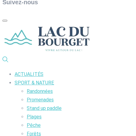
Suivez-nous
ACTUALITÉS
SPORT & NATURE
Randonnées
Promenades
Stand up paddle
Plages
Pêche
Forêts