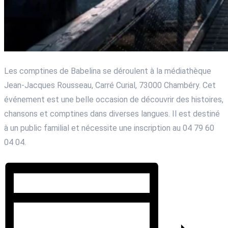
Les comptines de Babelina se déroulent à la médiathèque
Jean-Jacques Rousseau, Carré Curial, 73000 Chambéry. Cet
événement est une belle occasion de découvrir des histoires,
chansons et comptines dans diverses langues. Il est destiné
à un public familial et nécessite une inscription au 04 79 60
04 04.