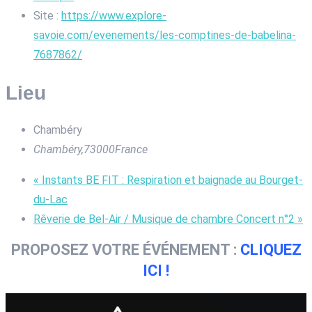
Site :
https://www.explore-
savoie.com/evenements/les-comptines-de-babelina-
7687862/
Lieu
Chambéry
Chambéry
,
73000
France
«
Instants BE FIT : Respiration et baignade au Bourget-
du-Lac
Rêverie de Bel-Air / Musique de chambre Concert n°2
»
PROPOSEZ VOTRE ÉVÉNEMENT :
CLIQUEZ
ICI !