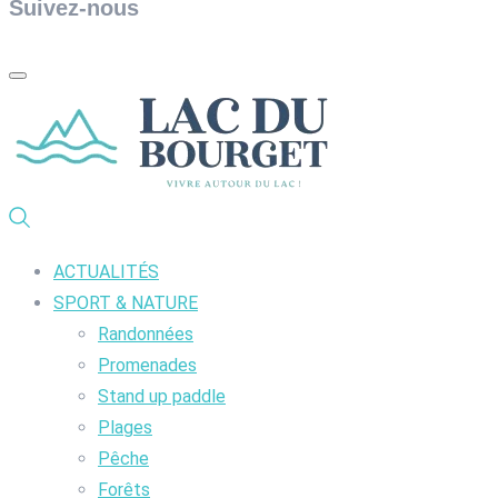
Suivez-nous
ACTUALITÉS
SPORT & NATURE
Randonnées
Promenades
Stand up paddle
Plages
Pêche
Forêts