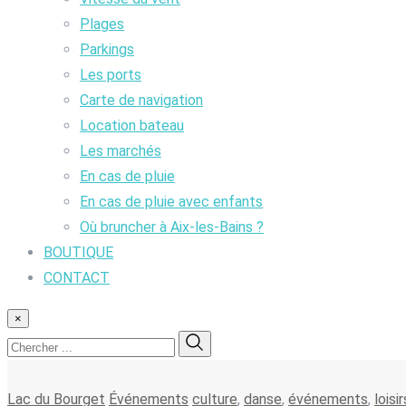
Plages
Parkings
Les ports
Carte de navigation
Location bateau
Les marchés
En cas de pluie
En cas de pluie avec enfants
Où bruncher à Aix-les-Bains ?
BOUTIQUE
CONTACT
×
Lac du Bourget
Événements
culture
,
danse
,
événements
,
loisir